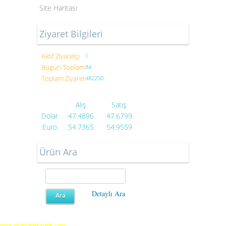
Site Haritası
Ziyaret Bilgileri
Aktif Ziyaretçi
1
Bugün Toplam
84
Toplam Ziyaret
482250
Alış
Satış
Dolar
47.4896
47.6799
Euro
54.7365
54.9559
Ürün Ara
Detaylı Ara
www.simetrielektronik.com